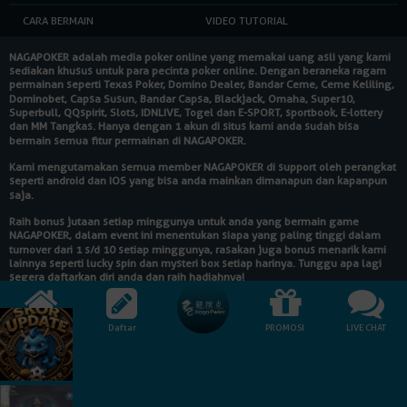
CARA BERMAIN
VIDEO TUTORIAL
NAGAPOKER
adalah media poker online yang memakai uang asli yang kami
sediakan khusus untuk para pecinta poker online. Dengan beraneka ragam
permainan seperti Texas Poker, Domino Dealer, Bandar Ceme, Ceme Keliling,
Dominobet, Capsa Susun, Bandar Capsa, Blackjack, Omaha, Super10,
Superbull, QQspirit, Slots, IDNLIVE, Togel dan E-SPORT, sportbook, E-lottery
dan MM Tangkas. Hanya dengan 1 akun di situs kami anda sudah bisa
bermain semua fitur permainan di
NAGAPOKER
.
Kami mengutamakan semua member
NAGAPOKER
di support oleh perangkat
seperti android dan IOS yang bisa anda mainkan dimanapun dan kapanpun
saja.
Raih bonus jutaan setiap minggunya untuk anda yang bermain game
NAGAPOKER
, dalam event ini menentukan siapa yang paling tinggi dalam
turnover dari 1 s/d 10 setiap minggunya, rasakan juga bonus menarik kami
lainnya seperti lucky spin dan mysteri box setiap harinya. Tunggu apa lagi
segera daftarkan diri anda dan raih hadiahnya!
Cara Pembayaran:
HOME
Daftar
PROMOSI
LIVE CHAT