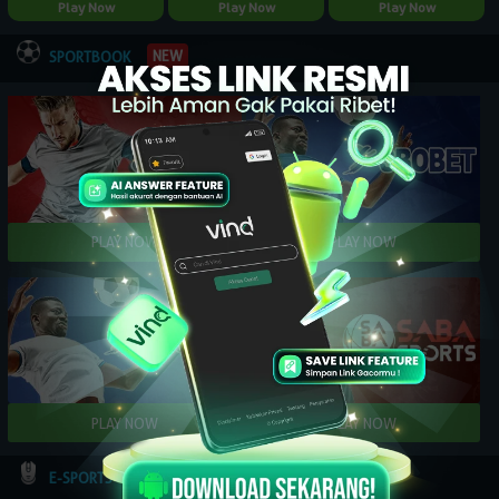
Play Now
Play Now
Play Now
NEW
SPORTBOOK
E-SPORTS