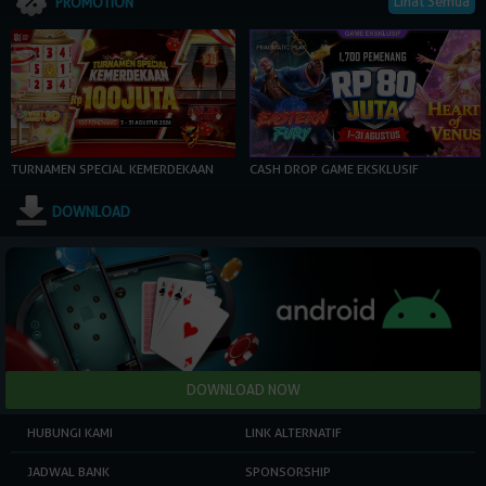
Lihat Semua
PROMOTION
TURNAMEN SPECIAL KEMERDEKAAN
CASH DROP GAME EKSKLUSIF
DOWNLOAD
HUBUNGI KAMI
LINK ALTERNATIF
JADWAL BANK
SPONSORSHIP