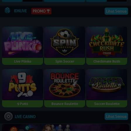
IDNLIVE
PROMO
Lihat Semua
Live Plinko
Spin Soccer
Checkmate Rush
9 Putts
Bounce Roulette
Soccer Roulette
Lihat Semua
LIVE CASINO