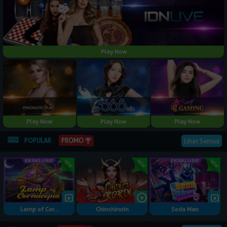
Play Now
Play Now
Play Now
Play Now
POPULAR
PROMO
Lihat Semua
Lamp of Cor...
Chinchirorin
Soda Man