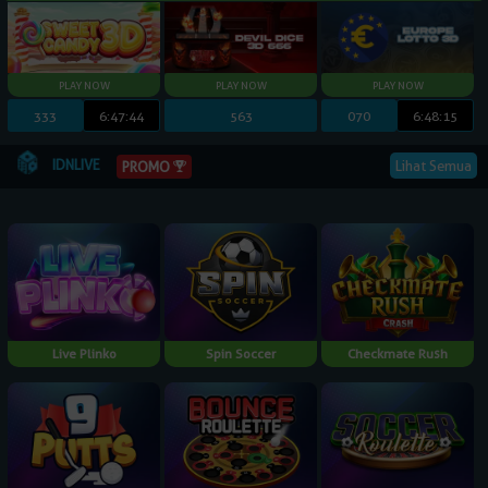
333
6:47:42
563
070
6:48:13
IDNLIVE
Lihat Semua
PROMO
Live Plinko
Spin Soccer
Checkmate Rush