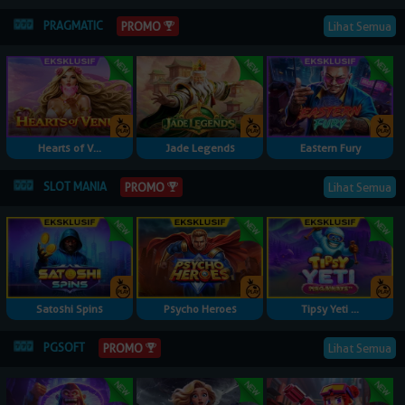
PRAGMATIC
Lihat Semua
PROMO
Hearts of V...
Jade Legends
Eastern Fury
SLOT MANIA
Lihat Semua
PROMO
Satoshi Spins
Psycho Heroes
Tipsy Yeti ...
PGSOFT
Lihat Semua
PROMO