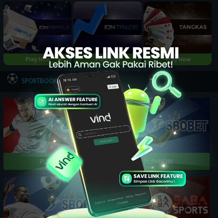
Play Now
Play Now
Play Now
NEW
SPORTBOOK