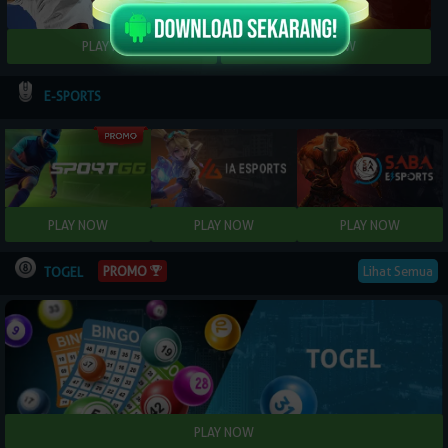
E-SPORTS
Lihat Semua
PROMO
TOGEL