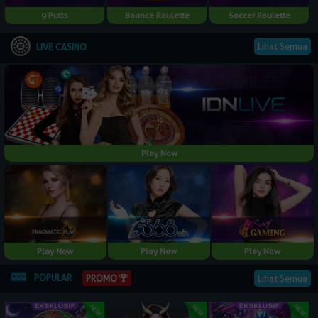
9 Putts
Bounce Roulette
Soccer Roulette
Lihat Semua
LIVE CASINO
Play Now
Play Now
Play Now
Play Now
POPULAR
Lihat Semua
PROMO