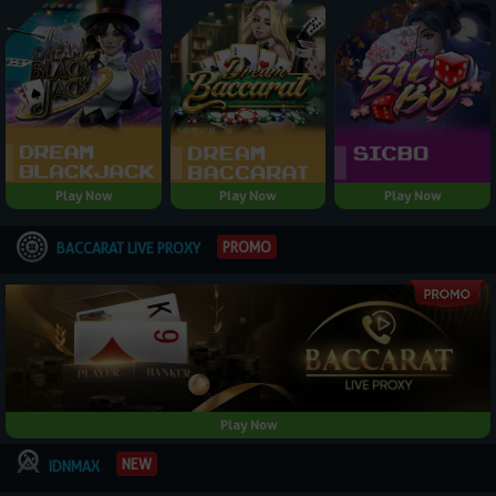
Play Now
Play Now
Play Now
PROMO
BACCARAT LIVE PROXY
Play Now
NEW
IDNMAX