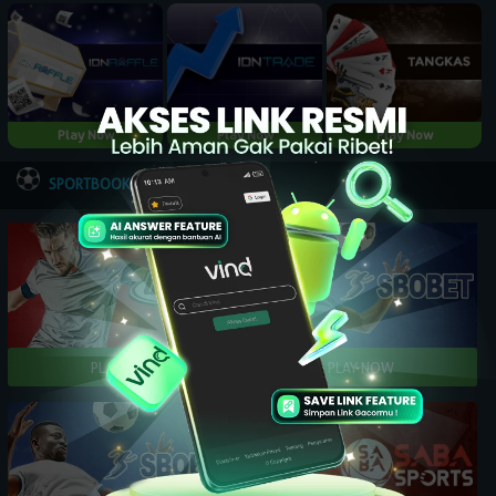
Play Now
Play Now
Play Now
NEW
SPORTBOOK