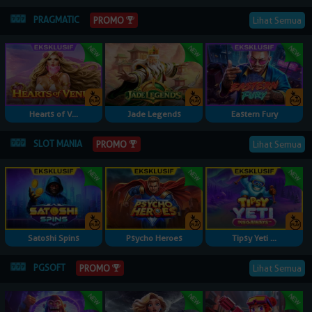
PRAGMATIC
Lihat Semua
PROMO
Hearts of V...
Jade Legends
Eastern Fury
SLOT MANIA
Lihat Semua
PROMO
Satoshi Spins
Psycho Heroes
Tipsy Yeti ...
PGSOFT
Lihat Semua
PROMO