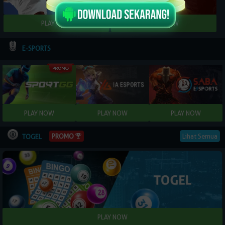
E-SPORTS
Lihat Semua
PROMO
TOGEL