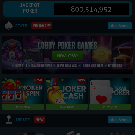
JACKPOT
800,514,952
POKER
© 2026 NagaPoker. All Rights Reserved | 18+
Lihat Semua
PROMO
POKER
Lihat Semua
NEW
ARCADE