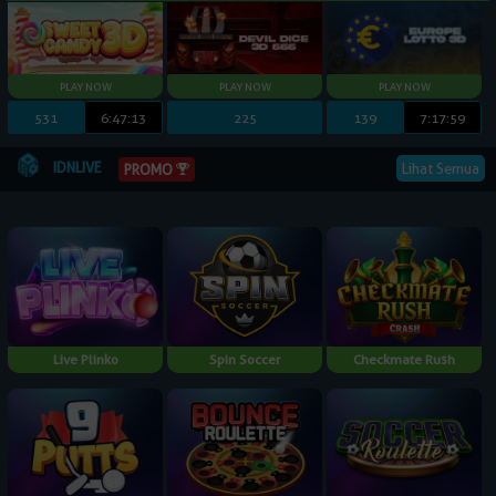
531
6:47:12
225
139
7:17:58
IDNLIVE
Lihat Semua
PROMO
Live Plinko
Spin Soccer
Checkmate Rush