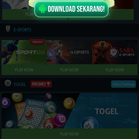
E-SPORTS
Lihat Semua
PROMO
TOGEL