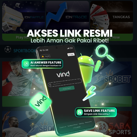
Play Now
Play Now
Play Now
NEW
SPORTBOOK