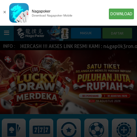
×
Nagapoker
DOWNLOAD
Download Nagapoker Mobile
U JOKERCASH !!! AKSES LINK RESMI KAMI : n4gap0k3ron.org
INFO :
HOME
POKER
SLOT GAME
IDN E-LOTTERY
NEW
NEW
SPORTBOOK
LIVE CASINO
IDNLIVE
NEW
TOGEL
ESPORTS
ARCADE
NEW
NEW
NEW
IDNTRADE
TEMBAK IKAN
IDNRAFFLE