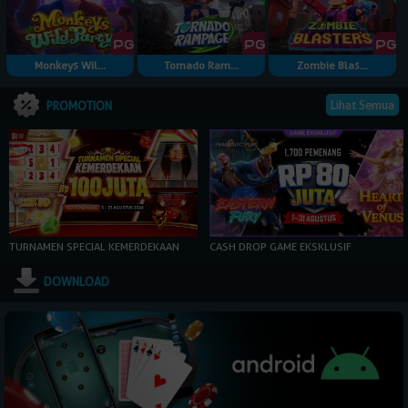
Monkeys Wil...
Tornado Ram...
Zombie Blas...
Lihat Semua
PROMOTION
TURNAMEN SPECIAL KEMERDEKAAN
CASH DROP GAME EKSKLUSIF
DOWNLOAD