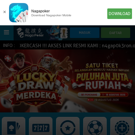
×
Nagapoker
DOWNLOAD
Download Nagapoker Mobile
U JOKERCASH !!! AKSES LINK RESMI KAMI : n4gap0k3ron.org
INFO :
HOME
POKER
SLOT GAME
IDN E-LOTTERY
NEW
NEW
SPORTBOOK
LIVE CASINO
IDNLIVE
NEW
TOGEL
ESPORTS
ARCADE
NEW
NEW
NEW
IDNTRADE
TEMBAK IKAN
IDNRAFFLE