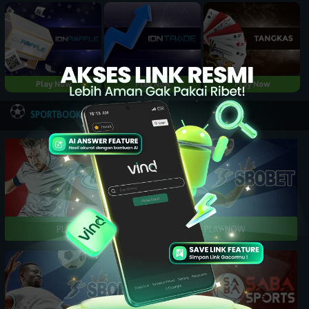
Play Now
Play Now
Play Now
NEW
SPORTBOOK