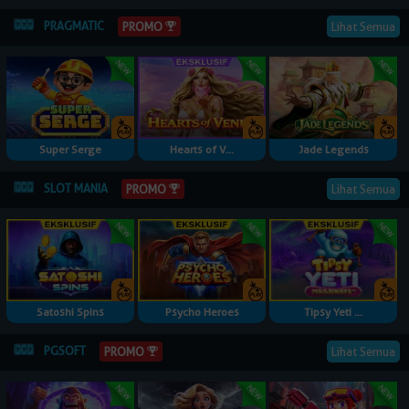
PRAGMATIC
Lihat Semua
PROMO
Super Serge
Hearts of V...
Jade Legends
SLOT MANIA
Lihat Semua
PROMO
Satoshi Spins
Psycho Heroes
Tipsy Yeti ...
PGSOFT
Lihat Semua
PROMO