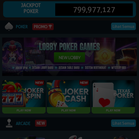
JACKPOT
799,977,127
POKER
© 2026 NagaPoker. All Rights Reserved | 18+
Lihat Semua
PROMO
POKER
Lihat Semua
NEW
ARCADE